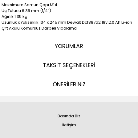
Maksimum Somun Çapı M14
Uç Tutucu 6.35 mm (1/4”)
Ağırlık 1.35 kg
Uzunluk x Yükseklik 134 x 245 mm Dewalt Dcf887d2 18v 2.0 Ah Li-ion
Çift Akülü Kömürsüz Darbeli Vidalama
YORUMLAR
TAKSİT SEÇENEKLERİ
ÖNERİLERİNİZ
Basında Biz
İletişim