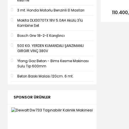
Kesme
ASFALT 
KESME MA
3 mt. Honda Motorlu Benzinli El Mastarı
110.400
Makita DLX3070TX 18V 5.0AH Akülü 3'lü
Kombine Set
Bosch Grw 18-2-E Karıştırıcı
500 KG. YERDEN KUMANDALI ŞANZIMANLI
GIRGIR VİNÇ 380V
Ytong Gaz Beton - Bims Kesme Makinası
Sulu Tip 600mm
Beton Baskı Malası 120cm. 6 mt.
SPONSOR ÜRÜNLER