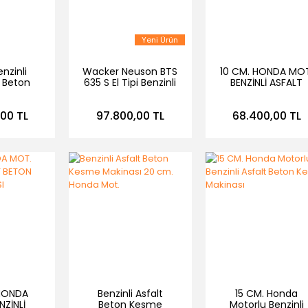
Yeni Ürün
enzinli
Wacker Neuson BTS
10 CM. HONDA MOT
e Beton
635 S El Tipi Benzinli
BENZİNLİ ASFALT
kinesi
Beton Kesme
BETON KESME
 mm
Makinası
MAKİNASI
00 TL
97.800,00 TL
68.400,00 TL
HONDA
Benzinli Asfalt
15 CM. Honda
NZİNLİ
Beton Kesme
Motorlu Benzinli