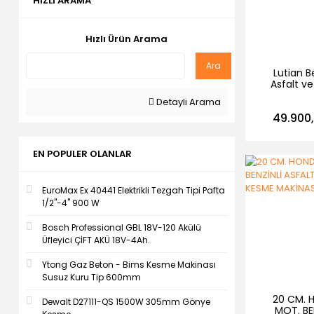
HIZLI ARAMA
Hızlı Ürün Arama
Ara
Lutian B
Asfalt v
Kesme Ma
Detaylı Arama
350
49.900,
EN POPULER OLANLAR
EuroMax Ex 40441 Elektrikli Tezgah Tipi Pafta
1/2''-4'' 900 W
Bosch Professional GBL 18V-120 Akülü
Üfleyici ÇİFT AKÜ 18V-4Ah.
Ytong Gaz Beton - Bims Kesme Makinası
Susuz Kuru Tip 600mm
20 CM. 
Dewalt D27111-QS 1500W 305mm Gönye
MOT. BE