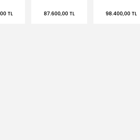
BETON
Makinası 20 cm.
Asfalt Beton Kes
KİNASI
Honda Mot.
Makinası
,00 TL
87.600,00 TL
98.400,00 TL