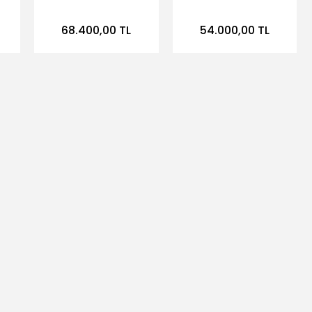
me
Makinası 380v
KESME MAKİNASI
380V
68.400,00 TL
54.000,00 TL