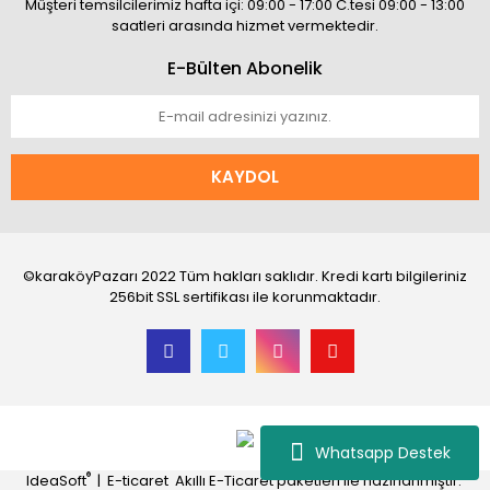
Müşteri temsilcilerimiz hafta içi: 09:00 - 17:00 C.tesi 09:00 - 13:00
saatleri arasında hizmet vermektedir.
E-Bülten Abonelik
KAYDOL
©karaköyPazarı 2022 Tüm hakları saklıdır. Kredi kartı bilgileriniz
256bit SSL sertifikası ile korunmaktadır.
Whatsapp Destek
®
IdeaSoft
|
E-ticaret
Akıllı E-Ticaret paketleri ile hazırlanmıştır.