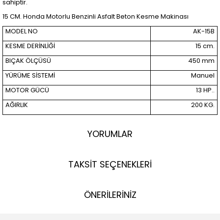
sahiptir.
15 CM. Honda Motorlu Benzinli Asfalt Beton Kesme Makinası
MODEL NO
AK-15B
KESME DERİNLİĞİ
15 cm.
BIÇAK ÖLÇÜSÜ
450 mm
YÜRÜME SİSTEMİ
Manuel
MOTOR GÜCÜ
13 HP..
AĞIRLIK
200 KG.
YORUMLAR
TAKSİT SEÇENEKLERİ
ÖNERİLERİNİZ