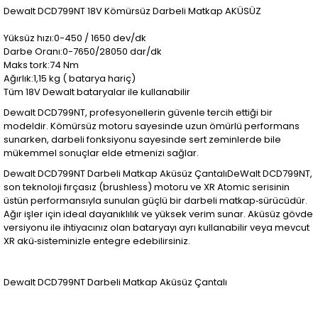
Dewalt DCD799NT 18V Kömürsüz Darbeli Matkap AKÜSÜZ
Yüksüz hızı:0-450 / 1650 dev/dk
Darbe Oranı:0-7650/28050 dar/dk
Maks tork:74 Nm
Ağırlık:1,15 kg ( batarya hariç)
Tüm 18V Dewalt bataryalar ile kullanabilir
Dewalt DCD799NT, profesyonellerin güvenle tercih ettiği bir
modeldir. Kömürsüz motoru sayesinde uzun ömürlü performans
sunarken, darbeli fonksiyonu sayesinde sert zeminlerde bile
mükemmel sonuçlar elde etmenizi sağlar.
Dewalt DCD799NT Darbeli Matkap Aküsüz ÇantalıDeWalt DCD799NT,
son teknoloji fırçasız (brushless) motoru ve XR Atomic serisinin
üstün performansıyla sunulan güçlü bir darbeli matkap‑sürücüdür.
Ağır işler için ideal dayanıklılık ve yüksek verim sunar. Aküsüz gövde
versiyonu ile ihtiyacınız olan bataryayı ayrı kullanabilir veya mevcut
XR akü‑sisteminizle entegre edebilirsiniz.
Dewalt DCD799NT Darbeli Matkap Aküsüz Çantalı