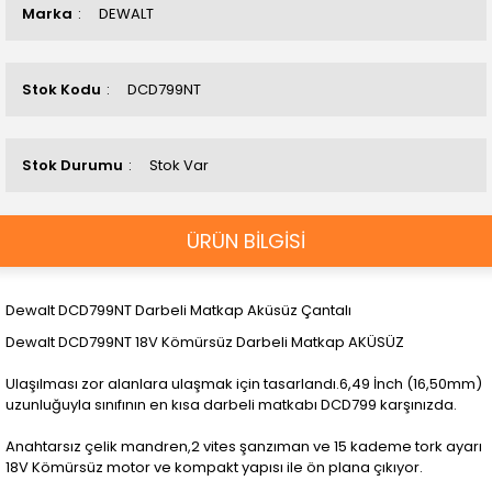
Marka
DEWALT
Stok Kodu
DCD799NT
Stok Durumu
Stok Var
ÜRÜN BİLGİSİ
Dewalt DCD799NT Darbeli Matkap Aküsüz Çantalı
Dewalt DCD799NT 18V Kömürsüz Darbeli Matkap AKÜSÜZ
Ulaşılması zor alanlara ulaşmak için tasarlandı.6,49 İnch (16,50mm)
uzunluğuyla sınıfının en kısa darbeli matkabı DCD799 karşınızda.
Anahtarsız çelik mandren,2 vites şanzıman ve 15 kademe tork ayarı
18V Kömürsüz motor ve kompakt yapısı ile ön plana çıkıyor.