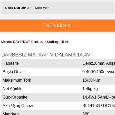
Stok Durumu
Stok Var
ÜRÜN BİLGİSİ
Makita DF347DWE Darbesiz Matkap 1,5 AH.
DARBESİZ MATKAP VİDALAMA 14.4V
Kapasite
Çelik:10mm, Ahş
Boşta Devir
0-400/1400devir/
Maksimum Tork
15/30N.m
Net Ağırlık
1.4kg kg
Güç-Kapasite
14.4V/1.5Ah/Li-io
Akü / Şarj Cihazı
BL1415G / DC1
Mandren
3/8"