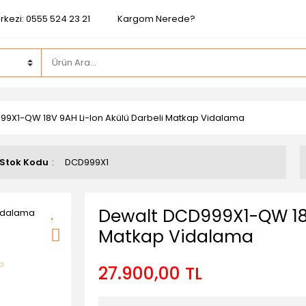
rkezi: 0555 524 23 21
Kargom Nerede?
99X1-QW 18V 9AH Li-Ion Akülü Darbeli Matkap Vidalama
Stok Kodu
DCD999X1
Dewalt DCD999X1-QW 18V
Matkap Vidalama
27.900,00 TL