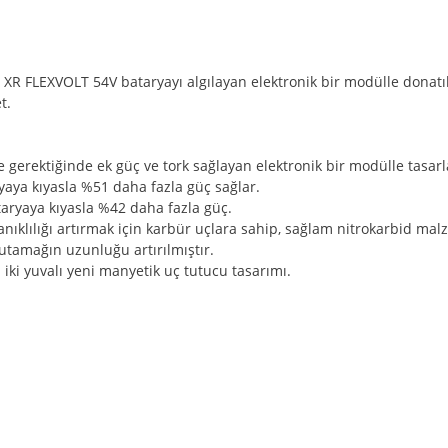
R FLEXVOLT 54V bataryayı algılayan elektronik bir modülle donatılmış
t.
 gerektiğinde ek güç ve tork sağlayan elektronik bir modülle tasarl
yaya kıyasla %51 daha fazla güç sağlar.
taryaya kıyasla %42 daha fazla güç.
klılığı artırmak için karbür uçlara sahip, sağlam nitrokarbid mal
tutamağın uzunluğu artırılmıştır.
iki yuvalı yeni manyetik uç tutucu tasarımı.