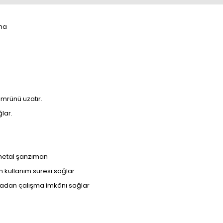
ama
mrünü uzatır.
lar.
 metal şanzıman
n kullanım süresi sağlar
lmadan çalışma imkânı sağlar