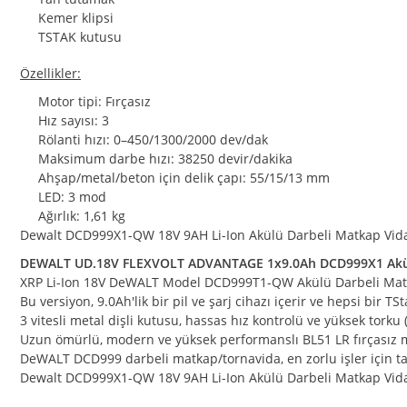
Kemer klipsi
TSTAK kutusu
Özellikler:
Motor tipi: Fırçasız
Hız sayısı: 3
Rölanti hızı: 0–450/1300/2000 dev/dak
Maksimum darbe hızı: 38250 devir/dakika
Ahşap/metal/beton için delik çapı: 55/15/13 mm
LED: 3 mod
Ağırlık: 1,61 kg
Dewalt DCD999X1-QW 18V 9AH Li-Ion Akülü Darbeli Matkap Vi
DEWALT UD.18V FLEXVOLT ADVANTAGE 1x9.0Ah DCD999X1 Akü
XRP Li-Ion 18V DeWALT Model DCD999T1-QW Akülü Darbeli Matka
Bu versiyon, 9.0Ah'lik bir pil ve şarj cihazı içerir ve hepsi bir T
3 vitesli metal dişli kutusu, hassas hız kontrolü ve yüksek to
Uzun ömürlü, modern ve yüksek performanslı BL51 LR fırçasız m
DeWALT DCD999 darbeli matkap/tornavida, en zorlu işler için tas
Dewalt DCD999X1-QW 18V 9AH Li-Ion Akülü Darbeli Matkap Vi