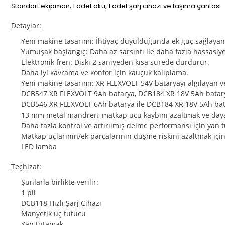
Standart ekipman; 1 adet akü, 1 adet şarj cihazı ve taşıma çantası
Detaylar:
Yeni makine tasarımı: İhtiyaç duyulduğunda ek güç sağlayan X
Yumuşak başlangıç: Daha az sarsıntı ile daha fazla hassasiye
Elektronik fren: Diski 2 saniyeden kısa sürede durdurur.
Daha iyi kavrama ve konfor için kauçuk kalıplama.
Yeni makine tasarımı: XR FLEXVOLT 54V bataryayı algılayan ve
DCB547 XR FLEXVOLT 9Ah batarya, DCB184 XR 18V ​​​​5Ah batar
DCB546 XR FLEXVOLT 6Ah batarya ile DCB184 XR 18V ​​​​5Ah ba
13 mm metal mandren, matkap ucu kaybını azaltmak ve dayanı
Daha fazla kontrol ve artırılmış delme performansı için yan 
Matkap uçlarının/ek parçalarının düşme riskini azaltmak için 
LED lamba
Teçhizat:
Şunlarla birlikte verilir:
1 pil
DCB118 Hızlı Şarj Cihazı
Manyetik uç tutucu
Yan tutamak