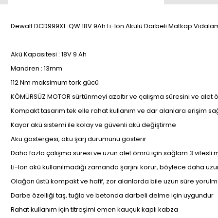
Dewalt DCD999X1-QW 18V 9Ah Li-Ion Akülü Darbeli Matkap Vidal
Akü Kapasitesi : 18V 9 Ah
Mandren : 13mm
112 Nm maksimum tork gücü
KÖMÜRSÜZ MOTOR sürtünmeyi azaltır ve çalışma süresini ve alet ö
Kompakt tasarım tek elle rahat kullanım ve dar alanlara erişim sağ
Kayar akü sistemi ile kolay ve güvenli akü değiştirme
Akü göstergesi, akü şarj durumunu gösterir
Daha fazla çalışma süresi ve uzun alet ömrü için sağlam 3 vitesli
Li-Ion akü kullanılmadığı zamanda şarjını korur, böylece daha uzu
Olağan üstü kompakt ve hafif, zor alanlarda bile uzun süre yoru
Darbe özelliği taş, tuğla ve betonda darbeli delme için uygundur
Rahat kullanım için titreşimi emen kauçuk kaplı kabza