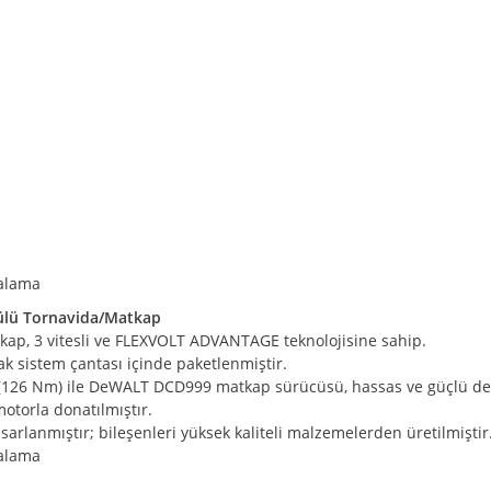
dalama
lü Tornavida/Matkap
p, 3 vitesli ve FLEXVOLT ADVANTAGE teknolojisine sahip.
Stak sistem çantası içinde paketlenmiştir.
rku (126 Nm) ile DeWALT DCD999 matkap sürücüsü, hassas ve güçlü de
otorla donatılmıştır.
arlanmıştır; bileşenleri yüksek kaliteli malzemelerden üretilmiştir
dalama