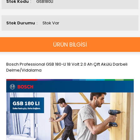
Stok Kodu
GSB180Lİ
Stok Durumu
Stok Var
ÜRÜN BİLGİSİ
Bosch Professional GSB 180-LI 18 Volt 2.0 Ah Çift Akülü Darbeli
Delme/Vidalama