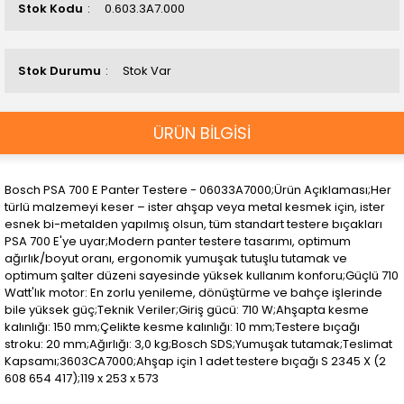
Stok Kodu
0.603.3A7.000
Stok Durumu
Stok Var
ÜRÜN BİLGİSİ
Bosch PSA 700 E Panter Testere - 06033A7000;Ürün Açıklaması;Her
türlü malzemeyi keser – ister ahşap veya metal kesmek için, ister
esnek bi-metalden yapılmış olsun, tüm standart testere bıçakları
PSA 700 E'ye uyar;Modern panter testere tasarımı, optimum
ağırlık/boyut oranı, ergonomik yumuşak tutuşlu tutamak ve
optimum şalter düzeni sayesinde yüksek kullanım konforu;Güçlü 710
Watt'lık motor: En zorlu yenileme, dönüştürme ve bahçe işlerinde
bile yüksek güç;Teknik Veriler;Giriş gücü: 710 W;Ahşapta kesme
kalınlığı: 150 mm;Çelikte kesme kalınlığı: 10 mm;Testere bıçağı
stroku: 20 mm;Ağırlığı: 3,0 kg;Bosch SDS;Yumuşak tutamak;Teslimat
Kapsamı;3603CA7000;Ahşap için 1 adet testere bıçağı S 2345 X (2
608 654 417);119 x 253 x 573