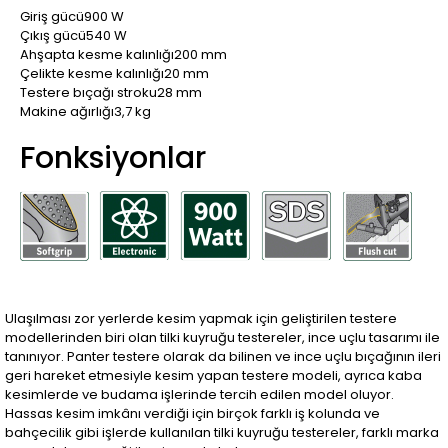
Giriş gücü
900 W
Çıkış gücü
540 W
Ahşapta kesme kalınlığı
200 mm
Çelikte kesme kalınlığı
20 mm
Testere bıçağı stroku
28 mm
Makine ağırlığı
3,7 kg
Fonksiyonlar
Ulaşılması zor yerlerde kesim yapmak için geliştirilen testere
modellerinden biri olan tilki kuyruğu testereler, ince uçlu tasarımı ile
tanınıyor. Panter testere olarak da bilinen ve ince uçlu bıçağının ileri
geri hareket etmesiyle kesim yapan testere modeli, ayrıca kaba
kesimlerde ve budama işlerinde tercih edilen model oluyor.
Hassas kesim imkânı verdiği için birçok farklı iş kolunda ve
bahçecilik gibi işlerde kullanılan tilki kuyruğu testereler, farklı marka