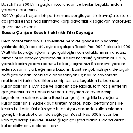
Bosch Psa 900 E’nin güçlü motorundan ve keskin bıçaklarından
yardım alabilirsiniz.
900 W güçle başarılı bir performans sergileyen tilki kuyruğu testere,
çalışması esnasında ısınmaya karşı dayanıklılık sağlayan motoruyla
güveninizi kazanır.
Sessiz Çalışan Bosch Elektrikli Tilki Kuyruğu
Hem motor teknolojisi sayesinde hem de gövdesinin yarattığı
yalıtımla düşük ses düzeyinde çalışan Bosch Psa 900 E elektrikli 900
Watt tilki kuyruğu, işlerinizi gerçekleştirirken kulaklarınızın rahatsız
olmasını önlemeye yardımcıdır. Kesim kararlılığı yaratan bu ürün,
yamuk kesim yapma sorunu ile karşılaşmanızı önlemeye yardım
eden tasarımıyla beğeninizi kazanır. Basit ve çok hızlı şekilde bıçak
değişimi yapabilmenize olanak tanıyan uç bölüm sayesinde
makinenizi farklı özelliklere sahip testere bıçakları ile beraber
kullanabilirsiniz. Evinizde ve bahçenizde tadilat, tamirat işlemlerini
gerçekleştirirken boruları ve çeşitli eşyaları kolayca kesip
biçimlendirebilmek adına Bosch’un geliştirdiği tilki kuyruğunu
kullanabilirsiniz. Yüksek güç üreten motor, stabil performansı ile
kesim kalitesini üst düzeyde tutar. Aynı zamanda kullanıcılarına
geniş bir hareket alanı da sağlayan Bosch Psa 900 E, uzun bir
kabloya sahip şekilde üretildiği için çalışma alanınızı daha verimli
kullanabilmenize olanak tanır.