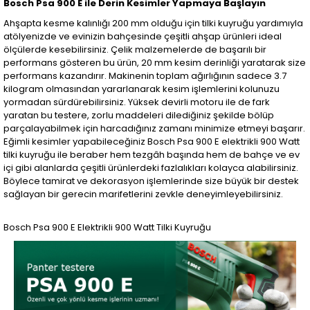
Bosch Psa 900 E ile Derin Kesimler Yapmaya Başlayın
Ahşapta kesme kalınlığı 200 mm olduğu için tilki kuyruğu yardımıyla
atölyenizde ve evinizin bahçesinde çeşitli ahşap ürünleri ideal
ölçülerde kesebilirsiniz. Çelik malzemelerde de başarılı bir
performans gösteren bu ürün, 20 mm kesim derinliği yaratarak size
performans kazandırır. Makinenin toplam ağırlığının sadece 3.7
kilogram olmasından yararlanarak kesim işlemlerini kolunuzu
yormadan sürdürebilirsiniz. Yüksek devirli motoru ile de fark
yaratan bu testere, zorlu maddeleri dilediğiniz şekilde bölüp
parçalayabilmek için harcadığınız zamanı minimize etmeyi başarır.
Eğimli kesimler yapabileceğiniz Bosch Psa 900 E elektrikli 900 Watt
tilki kuyruğu ile beraber hem tezgâh başında hem de bahçe ve ev
içi gibi alanlarda çeşitli ürünlerdeki fazlalıkları kolayca alabilirsiniz.
Böylece tamirat ve dekorasyon işlemlerinde size büyük bir destek
sağlayan bir gerecin marifetlerini zevkle deneyimleyebilirsiniz.
Bosch Psa 900 E Elektrikli 900 Watt Tilki Kuyruğu