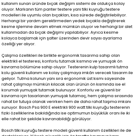
kullanım sunan üründe bıçak değişim sistemi de oldukça kolay
oluyor. Markanın tüm panter testere yani tilki kuyruğu testere
modelleri ile uyumlu olan bıçakları, kısa sürede değiştirilebiliyor.
Herhangi bir yardım gerektirmeden yedek bıçakla değiştirerek
kesme işlemine devam etmek mümkün oluyor ve herhangi bir alet
kullanmadan da bıçak değişimi yapılabiliyor. Ayrıca kesime
kolayca başlamak için şalter üzerinden devir sayısı ayarlama
özelliği yer alıyor.
Çalışma özellikleri ile birlikte ergonomik tasarıma sahip olan
elektrikli el testeresi, konforlu tutamak kısmına ve yumuşak ön
kavrama bölümüne sahip oluyor. Testerenin kulp tasarımlı tutma
kolu güvenli kullanım ve kolay çalışmaya imkân verecek tasarım ile
geliyor. Tutma kolunun yanı sıra ergonomik üst kısmı sayesinde
rahat çalışmayı mümkün kılacak olan ürünün ön kısmında ise el
korumalı yumuşak tutamak bulunuyor. Konforlu ve güvenli bir
kavrama için tasarlanan yumuşak tutamaç, hem çalışma sırasında
rahat bir tutuşa olanak verirken hem de daha rahat taşıma imkanı
sunuyor. Bosch Psa 900 E elektrikli 900 watt tilki kuyruğu testerenin
fiziki özelliklerine bakıldığında ise optimumun büyüklük oranı ile iki
elle rahat bir şekilde kavranabildiği görülüyor.
Bosch tilki kuyruğu testere modeli güvenli kullanım özellikleri ile de