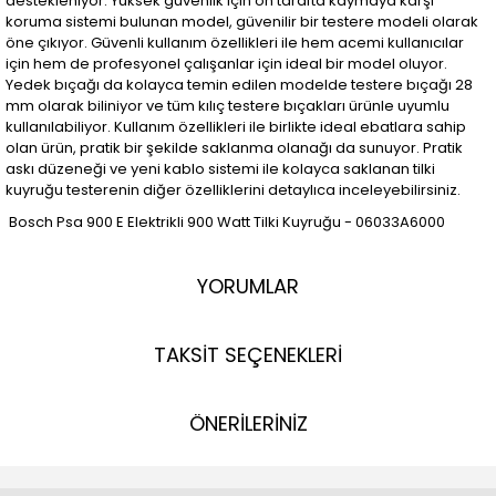
destekleniyor. Yüksek güvenlik için ön tarafta kaymaya karşı
koruma sistemi bulunan model, güvenilir bir testere modeli olarak
öne çıkıyor. Güvenli kullanım özellikleri ile hem acemi kullanıcılar
için hem de profesyonel çalışanlar için ideal bir model oluyor.
Yedek bıçağı da kolayca temin edilen modelde testere bıçağı 28
mm olarak biliniyor ve tüm kılıç testere bıçakları ürünle uyumlu
kullanılabiliyor. Kullanım özellikleri ile birlikte ideal ebatlara sahip
olan ürün, pratik bir şekilde saklanma olanağı da sunuyor. Pratik
askı düzeneği ve yeni kablo sistemi ile kolayca saklanan tilki
kuyruğu testerenin diğer özelliklerini detaylıca inceleyebilirsiniz.
Bosch Psa 900 E Elektrikli 900 Watt Tilki Kuyruğu - 06033A6000
YORUMLAR
TAKSİT SEÇENEKLERİ
ÖNERİLERİNİZ