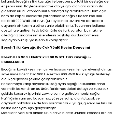
kullanabileceğiniz tilki kuyruğu ile beraber portatif bir desteğe de
erişebilirsiniz. Böylece inşaat ve atölye gibi alanlara aracınızla
giderken ürünü otomobilinize rahatça sığdırabilirsiniz. Hem açık
hem de kapalı alanlarda yararlanabileceğiniz Bosch Psa 900 E
elektrikli 900 Watt tilki kuyruğu sayesinde tozlara ve darbelere
dayanıklı bir kesim aletine sahip olabilirsiniz. Tasarımını kullanıcı
dostu hale getiren tetik bölümü ile de fark yaratan bu makine,
dilediğiniz anda kesim işlemlerini başlatıp durdurabilmenizi
sağlayan bu tuşuyla işlerinizi kolaylaştırır.
Bosch Tilki Kuyruğu ile Çok Yönlü Kesim Deneyimi
Bosch Psa 900 E Elektrikli 900 Watt Tilki Kuyruğu -
06033A6000
Bıçağının kavisli kesimler için ve hassas kesimler için elverişli olması
sayesinde Bosch Psa 900 E elektrikli 900 Watt tilki kuyruğu testereyi
oldukça işlevsel şekilde çalıştırabilirsiniz.
Paslanmaya karşı dayanıklılık sağlayan bıçağı ile kullanıcılarına
verimlilik kazandıran bu ürün, farklı maddeleri detaylı ve kusursuz
şekilde keserek işlerinizi zevkle yerine getirebilmenizi sağlar.
Hafifliğinin yanı sıra kaydırmaz yüzeye sahip olan tutacak ve
dayanak noktaları ile de fark yaratan tilki kuyruğu, güvenli ve hızlı bir
kesim deneyimi için geliştirilmiştir.
Metallerin yanı sıra ahşap ürünleri ve plastik ürünleri kesmek için de