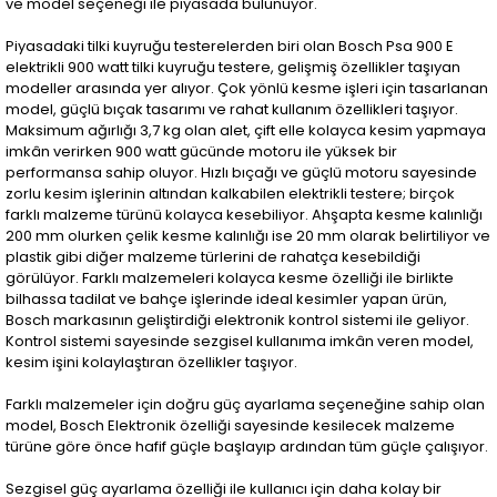
ve model seçeneği ile piyasada bulunuyor.
Piyasadaki tilki kuyruğu testerelerden biri olan Bosch Psa 900 E
elektrikli 900 watt tilki kuyruğu testere, gelişmiş özellikler taşıyan
modeller arasında yer alıyor. Çok yönlü kesme işleri için tasarlanan
model, güçlü bıçak tasarımı ve rahat kullanım özellikleri taşıyor.
Maksimum ağırlığı 3,7 kg olan alet, çift elle kolayca kesim yapmaya
imkân verirken 900 watt gücünde motoru ile yüksek bir
performansa sahip oluyor. Hızlı bıçağı ve güçlü motoru sayesinde
zorlu kesim işlerinin altından kalkabilen elektrikli testere; birçok
farklı malzeme türünü kolayca kesebiliyor. Ahşapta kesme kalınlığı
200 mm olurken çelik kesme kalınlığı ise 20 mm olarak belirtiliyor ve
plastik gibi diğer malzeme türlerini de rahatça kesebildiği
görülüyor. Farklı malzemeleri kolayca kesme özelliği ile birlikte
bilhassa tadilat ve bahçe işlerinde ideal kesimler yapan ürün,
Bosch markasının geliştirdiği elektronik kontrol sistemi ile geliyor.
Kontrol sistemi sayesinde sezgisel kullanıma imkân veren model,
kesim işini kolaylaştıran özellikler taşıyor.
Farklı malzemeler için doğru güç ayarlama seçeneğine sahip olan
model, Bosch Elektronik özelliği sayesinde kesilecek malzeme
türüne göre önce hafif güçle başlayıp ardından tüm güçle çalışıyor.
Sezgisel güç ayarlama özelliği ile kullanıcı için daha kolay bir