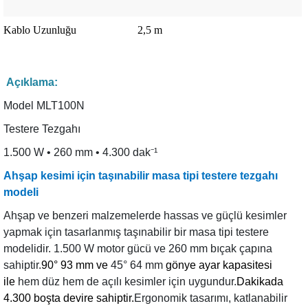
Kablo Uzunluğu
2,5 m
Açıklama:
Model MLT100N
Testere Tezgahı
1.500 W • 260 mm • 4.300 dak⁻¹
Ahşap kesimi için taşınabilir masa tipi testere tezgahı
modeli
Ahşap ve benzeri malzemelerde hassas ve güçlü kesimler
yapmak için tasarlanmış taşınabilir bir masa tipi testere
modelidir. 1.500 W motor gücü ve 260 mm bıçak çapına
sahiptir.
90° 93 mm ve
45° 64 mm
gönye ayar kapasitesi
ile
hem düz hem de açılı kesimler için uygundur.
Dakikada
4.300 boşta devire sahiptir.
Ergonomik tasarımı, katlanabilir