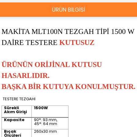
ÜRÜN BİLGİSİ
MAKİTA MLT100N TEZGAH TİPİ 1500 W
DAİRE TESTERE
KUTUSUZ
ÜRÜNÜN ORİJİNAL KUTUSU
HASARLIDIR.
BAŞKA BİR KUTUYA KONULMUŞTUR.
TESTERE TEZGAHI
Sürekli
1500W
Akım Girişi
Kapasite
90°: 93 mm,
45°: 64 mm
Bıçak
260x30 mm
Ölçüleri