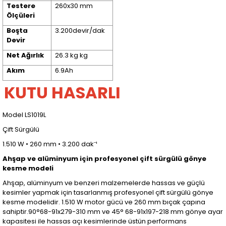
Testere
260x30 mm
Ölçüleri
Boşta
3.200devir/dak
Devir
Net Ağırlık
26.3 kg kg
Akım
6.9Ah
KUTU HASARLI
Model LS1019L
Çift Sürgülü
1.510 W • 260 mm • 3.200 dak⁻¹
Ahşap ve alüminyum için profesyonel çift sürgülü gönye
kesme modeli
Ahşap, alüminyum ve benzeri malzemelerde hassas ve güçlü
kesimler yapmak için tasarlanmış profesyonel çift sürgülü gönye
kesme modelidir. 1.510 W motor gücü ve 260 mm bıçak çapına
sahiptir.90°68-91x279-310 mm ve 45° 68-91x197-218 mm gönye ayar
kapasitesi ile hassas açı kesimlerinde üstün performans