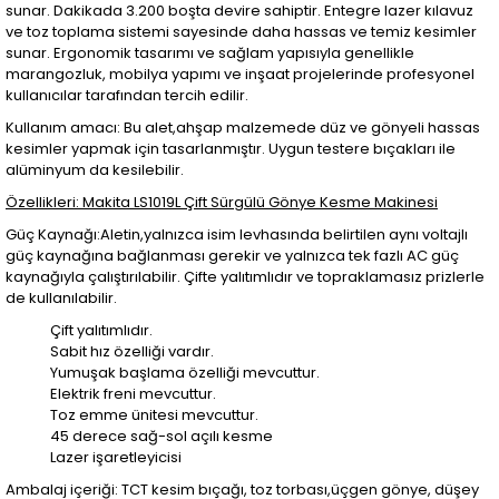
sunar. Dakikada 3.200 boşta devire sahiptir. Entegre lazer kılavuz
ve toz toplama sistemi sayesinde daha hassas ve temiz kesimler
sunar. Ergonomik tasarımı ve sağlam yapısıyla genellikle
marangozluk, mobilya yapımı ve inşaat projelerinde profesyonel
kullanıcılar tarafından tercih edilir.
Kullanım amacı: Bu alet,ahşap malzemede düz ve gönyeli hassas
kesimler yapmak için tasarlanmıştır. Uygun testere bıçakları ile
alüminyum da kesilebilir.
Özellikleri:
Makita LS1019L Çift Sürgülü Gönye Kesme Makinesi
Güç Kaynağı:Aletin,yalnızca isim levhasında belirtilen aynı voltajlı
güç kaynağına bağlanması gerekir ve yalnızca tek fazlı AC güç
kaynağıyla çalıştırılabilir. Çifte yalıtımlıdır ve topraklamasız prizlerle
de kullanılabilir.
Çift yalıtımlıdır.
Sabit hız özelliği vardır.
Yumuşak başlama özelliği mevcuttur.
Elektrik freni mevcuttur.
Toz emme ünitesi mevcuttur.
45 derece sağ-sol açılı kesme
Lazer işaretleyicisi
Ambalaj içeriği: TCT kesim bıçağı, toz torbası,üçgen gönye, düşey