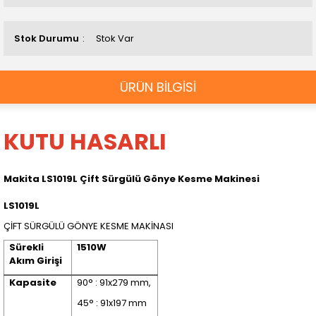
Stok Durumu
Stok Var
ÜRÜN BİLGİSİ
KUTU HASARLI
Makita LS1019L Çift Sürgülü Gönye Kesme Makinesi
LS1019L
ÇİFT SÜRGÜLÜ GÖNYE KESME MAKİNASI
Sürekli
1510W
Akım Girişi
Kapasite
90° : 91x279 mm,
45° : 91x197 mm