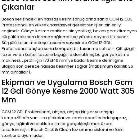
Çıkanlar
Bosch serisindeki en hassas kesim sonuçlarına sahip GCM 12 GDL
Professional, en yüksek hassasiyet gerektiren işler için en iyi
seçimdir. Gönye kesme makinesinin yenilikçi, bakım gerektirmeyen
sürgülü kolu son derece sağlamdır ve yüksek dayanıklılık sunar.
Sürgülü kolun menteşe tasarımı sayesinde GCM 12 GDL
Professional, baştan sona kompakt bir tasarıma sahiptir. Çift çizgili
lazer ve en kaliteli testere bıçağı ile donatılmış bu gönye kesme
makinesi, L profil için 170 x140 mm'ye kadar kesme derinliğine
ulaşan son derece hassas kesimler sağlar (maksimum kalınlık 36
mm olmalıdır).
Ekipman ve Uygulama Bosch Gcm
12 Gdl Gönye Kesme 2000 Watt 305
Mm
GCM 12 GDL Professional, ahşap, ahşap kirişler ve ahşap
kompozitlerin yanı sıra plakalar ve zemin panellerinde çapraz,
gönye, eğimli ve oluklu kesimler gerçekleştirmek üzere
tasarlanmıştır. Bosch Click & Clean toz emme sistemi ve farklı
stantlarla uyumludur.