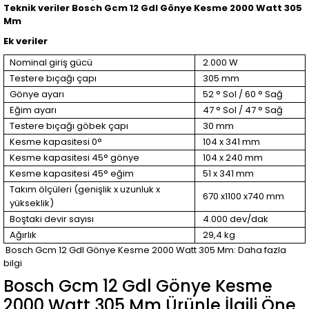
Teknik veriler Bosch Gcm 12 Gdl Gönye Kesme 2000 Watt 305
Mm
Ek veriler
Nominal giriş gücü
2.000 W
Testere bıçağı çapı
305 mm
Gönye ayarı
52 ° Sol / 60 ° Sağ
Eğim ayarı
47 ° Sol / 47 ° Sağ
Testere bıçağı göbek çapı
30 mm
Kesme kapasitesi 0°
104 x 341 mm
Kesme kapasitesi 45° gönye
104 x 240 mm
Kesme kapasitesi 45° eğim
51 x 341 mm
Takım ölçüleri (genişlik x uzunluk x
670 x1100 x740 mm
yükseklik)
Boştaki devir sayısı
4.000 dev/dak
Ağırlık
29,4 kg
Bosch Gcm 12 Gdl Gönye Kesme 2000 Watt 305 Mm: Daha fazla
bilgi
Bosch Gcm 12 Gdl Gönye Kesme
2000 Watt 305 Mm Ürünle İlgili Öne