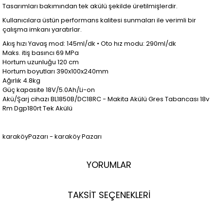
Tasarımları bakımından tek akülü şekilde üretilmişlerdir.
Kullanıcılara üstün performans kalitesi sunmaları ile verimli bir
çalışma imkanı yaratırlar.
Akış hızı Yavaş mod: 145ml/dk • Oto hız modu: 290ml/dk
Maks. itiş basıncı 69 MPa
Hortum uzunluğu 120 cm
Hortum boyutları 390x100x240mm
Ağırlık 4.8kg
Güç kapasite 18V/5.0Ah/Li-on
Akü/Şarj cihazı BL1850B/DC18RC - Makita Akülü Gres Tabancası 18v
Rm Dgp180rt Tek Akülü
karaköyPazarı - karaköy Pazarı
YORUMLAR
TAKSİT SEÇENEKLERİ