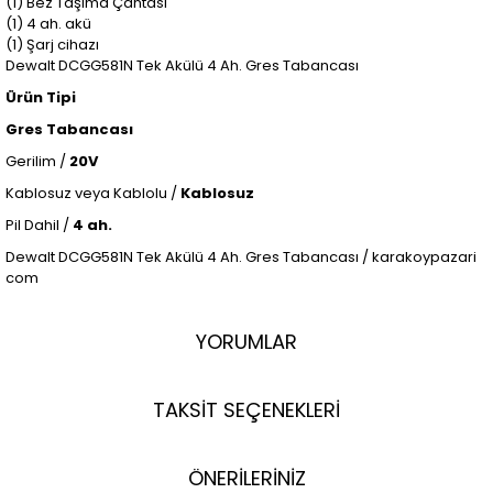
(1) Bez Taşıma Çantası
(1) 4 ah. akü
(1) Şarj cihazı
Dewalt DCGG581N Tek Akülü 4 Ah. Gres Tabancası
Ürün Tipi
Gres Tabancası
Gerilim /
20V
Kablosuz veya Kablolu /
Kablosuz
Pil Dahil /
4 ah.
Dewalt DCGG581N Tek Akülü 4 Ah. Gres Tabancası / karakoypazari
com
YORUMLAR
TAKSİT SEÇENEKLERİ
ÖNERİLERİNİZ