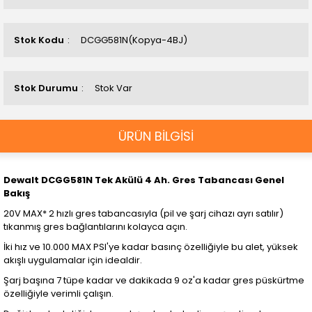
Stok Kodu
DCGG581N(Kopya-4BJ)
Stok Durumu
Stok Var
ÜRÜN BİLGİSİ
Dewalt DCGG581N Tek Akülü 4 Ah. Gres Tabancası Genel
Bakış
20V MAX* 2 hızlı gres tabancasıyla (pil ve şarj cihazı ayrı satılır)
tıkanmış gres bağlantılarını kolayca açın.
İki hız ve 10.000 MAX PSI'ye kadar basınç özelliğiyle bu alet, yüksek
akışlı uygulamalar için idealdir.
Şarj başına 7 tüpe kadar ve dakikada 9 oz'a kadar gres püskürtme
özelliğiyle verimli çalışın.