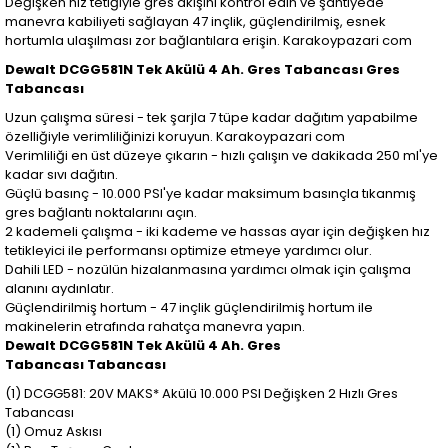
Değişken hız tetiğiyle gres akışını kontrol edin ve şantiyede
manevra kabiliyeti sağlayan 47 inçlik, güçlendirilmiş, esnek
hortumla ulaşılması zor bağlantılara erişin. Karakoypazari com
Dewalt DCGG581N Tek Akülü 4 Ah. Gres Tabancası Gres
Tabancası
Uzun çalışma süresi - tek şarjla 7 tüpe kadar dağıtım yapabilme
özelliğiyle verimliliğinizi koruyun. Karakoypazari com
Verimliliği en üst düzeye çıkarın - hızlı çalışın ve dakikada 250 ml'ye
kadar sıvı dağıtın.
Güçlü basınç - 10.000 PSI'ye kadar maksimum basınçla tıkanmış
gres bağlantı noktalarını açın.
2 kademeli çalışma - iki kademe ve hassas ayar için değişken hız
tetikleyici ile performansı optimize etmeye yardımcı olur.
Dahili LED - nozülün hizalanmasına yardımcı olmak için çalışma
alanını aydınlatır.
Güçlendirilmiş hortum - 47 inçlik güçlendirilmiş hortum ile
makinelerin etrafında rahatça manevra yapın.
Dewalt DCGG581N Tek Akülü 4 Ah. Gres
Tabancası Tabancası
(1) DCGG581: 20V MAKS* Akülü 10.000 PSI Değişken 2 Hızlı Gres
Tabancası
(1) Omuz Askısı