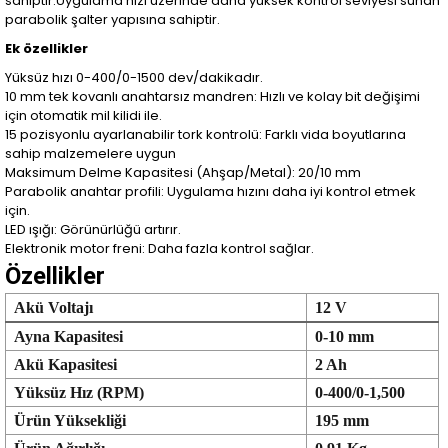
sahiptir.Uygulama hızı üzerinde daha yüksek kontrol seviyesi sunan
parabolik şalter yapısına sahiptir.
Ek özellikler
Yüksüz hızı 0-400/0-1500 dev/dakikadır.
10 mm tek kovanlı anahtarsız mandren: Hızlı ve kolay bit değişimi
için otomatik mil kilidi ile.
15 pozisyonlu ayarlanabilir tork kontrolü: Farklı vida boyutlarına
sahip malzemelere uygun
Maksimum Delme Kapasitesi (Ahşap/Metal): 20/10 mm
Parabolik anahtar profili: Uygulama hızını daha iyi kontrol etmek
için.
LED ışığı: Görünürlüğü artırır.
Elektronik motor freni: Daha fazla kontrol sağlar.
Özellikler
Akü Voltajı
12 V
Ayna Kapasitesi
0-10 mm
Akü Kapasitesi
2 Ah
Yüksüz Hız (RPM)
0-400/0-1,500
Ürün Yüksekliği
195 mm