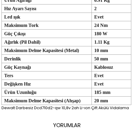
Ürün Ağırlığı
0.91 Kg
Hız Ayarı Sayısı
2
Led ışık
Evet
Maksimum Tork
24 Nm
Güç Çıkışı
180 W
Ağırlık (Pil Dahil)
1.11 Kg
Maksimum Delme Kapasitesi (Metal)
10 mm
Derinlik
50 mm
Güç Kaynağı
Kablosuz
Ters
Evet
Değişken Hız
Evet
Ürün Uzunluğu
185 mm
Maksimum Delme Kapasitesi (Ahşap)
20 mm
Dewalt Darbesiz Dcd710d2-qw 10,8v 2ah Li-ıon Çift Akülü Vidalama
YORUMLAR