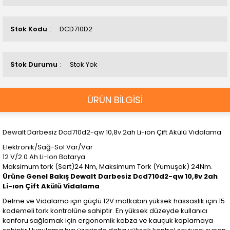
Stok Kodu
DCD710D2
Stok Durumu
Stok Yok
ÜRÜN BİLGİSİ
Dewalt Darbesiz Dcd710d2-qw 10,8v 2ah Li-ıon Çift Akülü Vidalama
Elektronik/Sağ-Sol Var/Var
12 V/2.0 Ah Li-Ion Batarya
Maksimum tork (Sert)24 Nm, Maksimum Tork (Yumuşak) 24Nm.
Ürüne Genel Bakış Dewalt Darbesiz Dcd710d2-qw 10,8v 2ah
Li-ıon Çift Akülü Vidalama
Delme ve Vidalama için güçlü 12V matkabın yüksek hassaslık için 15
kademeli tork kontrolüne sahiptir. En yüksek düzeyde kullanıcı
konforu sağlamak için ergonomik kabza ve kauçuk kaplamaya