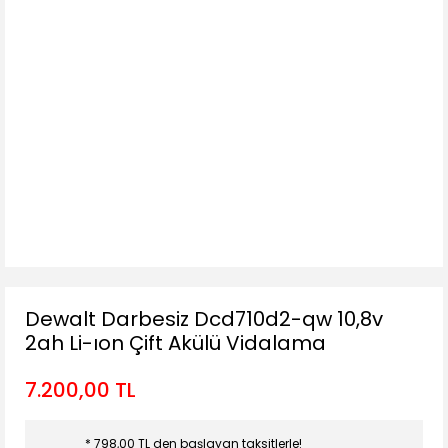
Dewalt Darbesiz Dcd710d2-qw 10,8v
2ah Li-ıon Çift Akülü Vidalama
7.200,00 TL
* 798,00 TL den başlayan taksitlerle!