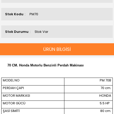
Stok Kodu
PM70
Stok Durumu
Stok Var
ÜRÜN BİLGİSİ
70 CM. Honda Motorlu Benzinli Perdah Makinası
MODEL NO
PM 70B
PERDAH ÇAPI
70 cm.
MOTOR MARKASI
HONDA
MOTOR GÜCÜ
5.5 HP
ŞASİ SİMİTİ
80 cm.