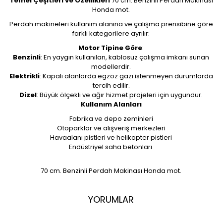
Temel Çeşitleri ve Özellikleri
70 cm. Benzinli Perdah Makinası
Honda mot.
Perdah makineleri kullanım alanına ve çalışma prensibine göre
farklı kategorilere ayrılır:
Motor Tipine Göre
:
Benzinli
: En yaygın kullanılan, kablosuz çalışma imkanı sunan
modellerdir.
Elektrikli
: Kapalı alanlarda egzoz gazı istenmeyen durumlarda
tercih edilir.
Dizel
: Büyük ölçekli ve ağır hizmet projeleri için uygundur.
Kullanım Alanları
Fabrika ve depo zeminleri
Otoparklar ve alışveriş merkezleri
Havaalanı pistleri ve helikopter pistleri
Endüstriyel saha betonları
70 cm. Benzinli Perdah Makinası Honda mot.
YORUMLAR