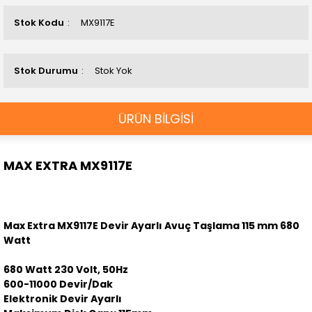
Stok Kodu
MX9117E
Stok Durumu
Stok Yok
ÜRÜN BİLGİSİ
MAX EXTRA MX9117E
Max Extra MX9117E Devir Ayarlı Avuç Taşlama 115 mm 680
Watt
680 Watt 230 Volt, 50Hz
600-11000 Devir/Dak
Elektronik Devir Ayarlı