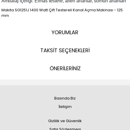
Ambalaj içeriği: Elmas testere, allen anahtar, somun anahtarı
Makita SG1251J 1400 Watt Çift Testereli Kanal Açma Makinası - 125
mm
YORUMLAR
TAKSİT SEÇENEKLERİ
ÖNERİLERİNİZ
Basında Biz
İletişim
Gizlilik ve Güvenlik
Satış Sözleşmesi