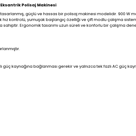
Eksantrik Polisaj Makinesi
çin tasarlanmış, güçlü ve hassas bir polisaj makinesi modelidir. 900 W m
hız kontrolü, yumuşak başlangıç özelliği ve çift modlu çalışma sistemi
 sahiptir. Ergonomik tasarımı uzun süreli ve konforlu bir çalışma den
rlanmıştır.
jlı güç kaynağına bağlanması gerekir ve yalnızca tek fazlı AC güç kaynağı