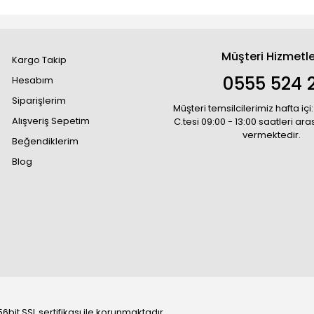
Müşteri Hizmetle
Kargo Takip
0555 524 2
Hesabım
Siparişlerim
Müşteri temsilcilerimiz hafta içi:
Alışveriş Sepetim
C.tesi 09:00 - 13:00 saatleri ar
vermektedir.
Beğendiklerim
Blog
6bit SSL sertifikası ile korunmaktadır.