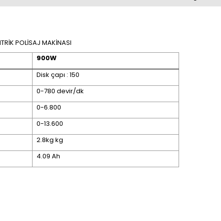
ANTRİK POLİSAJ MAKİNASI
900W
Disk çapı : 150
0-780 devir/dk
0-6.800
0-13.600
2.8kg kg
4.09 Ah