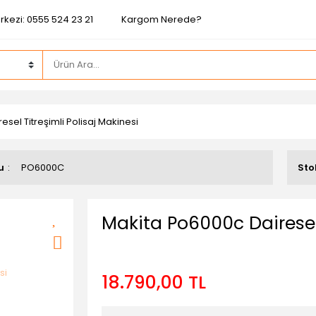
rkezi: 0555 524 23 21
Kargom Nerede?
sel Titreşimli Polisaj Makinesi
u
PO6000C
Sto
Makita Po6000c Dairesel 
18.790,00 TL