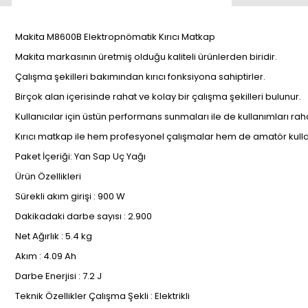
Makita M8600B Elektropnömatik Kırıcı Matkap
Makita markasının üretmiş olduğu kaliteli ürünlerden biridir.
Çalışma şekilleri bakımından kırıcı fonksiyona sahiptirler.
Birçok alan içerisinde rahat ve kolay bir çalışma şekilleri bulunur.
Kullanıcılar için üstün performans sunmaları ile de kullanımları raha
Kırıcı matkap ile hem profesyonel çalışmalar hem de amatör kullanı
Paket İçeriği: Yan Sap Uç Yağı
Ürün Özellikleri
Sürekli akım girişi : 900 W
Dakikadaki darbe sayısı : 2.900
Net Ağırlık : 5.4 kg
Akım : 4.09 Ah
Darbe Enerjisi : 7.2 J
Teknik Özellikler Çalışma Şekli : Elektrikli