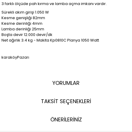
3 farklı ölçüde pah kırma ve lamba açma imkanı vardır.
Sürekli akım girişi 1.050 W
Kesme genişliği 82mm
Kesme derinliği 4mm
Lamba derinliği 25mm
Boşta devir 12.000 devir/dk
Net ağırlık 3.4 kg - Makita Kp0810C Planya 1050 Watt
karaköyPazarı
YORUMLAR
TAKSİT SEÇENEKLERİ
ÖNERİLERİNİZ