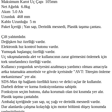
Maksimum Karot Uç Çapı
105mm
Net Ağırlık
6.8kg
Akım
5.0 Ah
Uzunluk
468 mm
Kablo Uzunluğu
5 m
Paket İçeriği ; Yan sap, Derinlik mesnedi, Plastik taşıma çantası.
Çift yalıtımlıdır.
Değişken hız özelliği vardır.
Elektronik hız kontrol butonu vardır.
Yumuşak başlangıç özelliği vardır.
Uç sıkışmalarında alet ve kullanıcının zarar görmesini önlemek için
tork sınırlandırıcı özelliği vardır.
Kullanıcı yorgunluk seviyesini azaltmaya yardımcı olması amacıyla
artka tutamakta amortisör ve gövde içerisinde "AVT: Titreşim önleme
mekanizması" yer alır.
SDS-Max tip bağlantı özellikli kırıcı ve delici uçlar ile kullanılır.
Darbeli delme ve kırma fonksiyonlarına sahiptir.
Fonksiyon seçim butonu, daha korumalı olan üst kısımda yer alır.
Plastik taşıma çantalıdır.
Ambalaj içeriğinde yan sap, uç yağı ve derinlik mesnedi vardır.
Dar alanlarda çalışma kolaylığı için motor bölümü düşey konumda
yerleştirilmiştir.