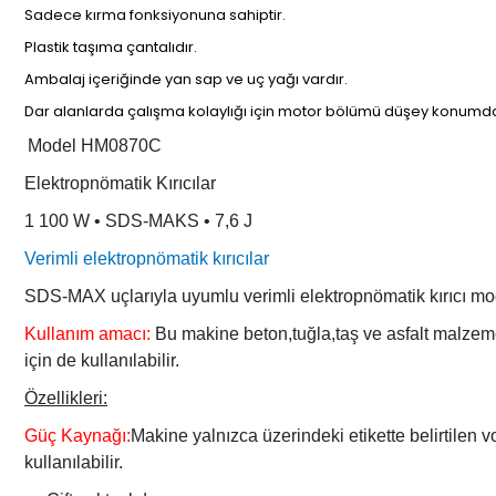
Sadece kırma fonksiyonuna sahiptir.
Plastik taşıma çantalıdır.
Ambalaj içeriğinde yan sap ve uç yağı vardır.
Dar alanlarda çalışma kolaylığı için motor bölümü düşey konumda y
Model HM0870C
Elektropnömatik Kırıcılar
1 100 W • SDS-MAKS • 7,6 J
Verimli elektropnömatik kırıcılar
SDS-MAX uçlarıyla uyumlu verimli elektropnömatik kırıcı mode
Kullanım amacı:
Bu makine beton,tuğla,taş ve asfalt malzeme 
için de kullanılabilir.
Özellikleri:
Güç Kaynağı:
Makine yalnızca üzerindeki etikette belirtilen v
kullanılabilir.