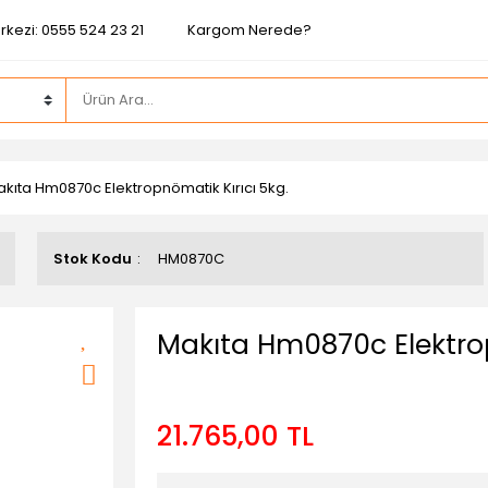
rkezi: 0555 524 23 21
Kargom Nerede?
kıta Hm0870c Elektropnömatik Kırıcı 5kg.
Stok Kodu
HM0870C
Makıta Hm0870c Elektrop
21.765,00 TL