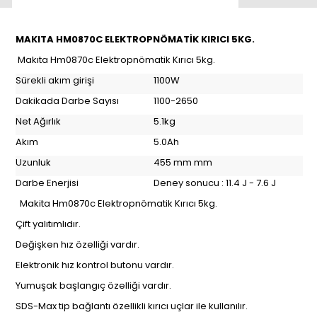
MAKITA HM0870C ELEKTROPNÖMATİK KIRICI
5KG.
Makıta Hm0870c Elektropnömatik Kırıcı 5kg.
Sürekli akım girişi
1100W
Dakikada Darbe Sayısı
1100-2650
Net Ağırlık
5.1kg
Akım
5.0Ah
Uzunluk
455 mm mm
Darbe Enerjisi
Deney sonucu : 11.4 J - 7.6 J
Makita Hm0870c Elektropnömatik Kırıcı 5kg.
Çift yalıtımlıdır.
Değişken hız özelliği vardır.
Elektronik hız kontrol butonu vardır.
Yumuşak başlangıç özelliği vardır.
SDS-Max tip bağlantı özellikli kırıcı uçlar ile kullanılır.