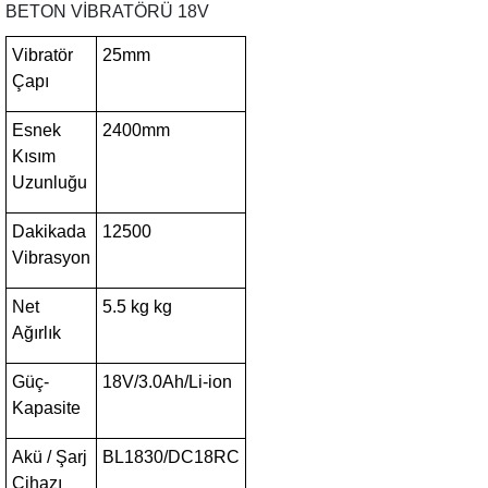
BETON VİBRATÖRÜ 18V
Vibratör
25mm
Çapı
Esnek
2400mm
Kısım
Uzunluğu
Dakikada
12500
Vibrasyon
Net
5.5 kg kg
Ağırlık
Güç-
18V/3.0Ah/Li-ion
Kapasite
Akü / Şarj
BL1830/DC18RC
Cihazı