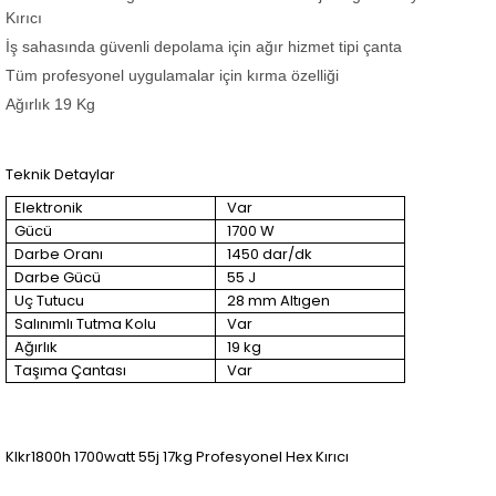
Kırıcı
İş sahasında güvenli depolama için ağır hizmet tipi çanta
Tüm profesyonel uygulamalar için kırma özelliği
Ağırlık 19 Kg
Teknik Detaylar
Elektronik
Var
Gücü
1700 W
Darbe Oranı
1450 dar/dk
Darbe Gücü
55 J
Uç Tutucu
28 mm Altıgen
Salınımlı Tutma Kolu
Var
Ağırlık
19 kg
Taşıma Çantası
Var
Klkr1800h 1700watt 55j 17kg Profesyonel Hex Kırıcı