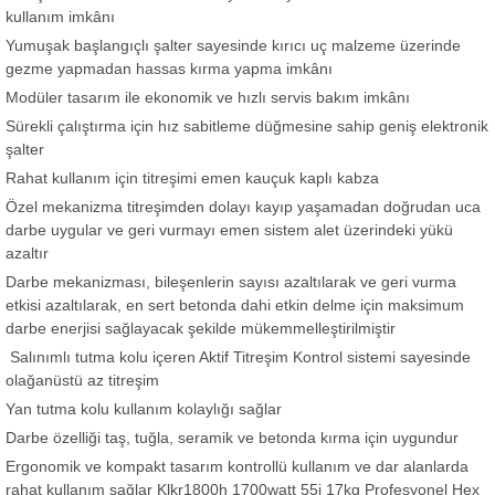
kullanım imkânı
Yumuşak başlangıçlı şalter sayesinde kırıcı uç malzeme üzerinde
gezme yapmadan hassas kırma yapma imkânı
Modüler tasarım ile ekonomik ve hızlı servis bakım imkânı
Sürekli çalıştırma için hız sabitleme düğmesine sahip geniş elektronik
şalter
Rahat kullanım için titreşimi emen kauçuk kaplı kabza
Özel mekanizma titreşimden dolayı kayıp yaşamadan doğrudan uca
darbe uygular ve geri vurmayı emen sistem alet üzerindeki yükü
azaltır
Darbe mekanizması, bileşenlerin sayısı azaltılarak ve geri vurma
etkisi azaltılarak, en sert betonda dahi etkin delme için maksimum
darbe enerjisi sağlayacak şekilde mükemmelleştirilmiştir
Salınımlı tutma kolu içeren Aktif Titreşim Kontrol sistemi sayesinde
olağanüstü az titreşim
Yan tutma kolu kullanım kolaylığı sağlar
Darbe özelliği taş, tuğla, seramik ve betonda kırma için uygundur
Ergonomik ve kompakt tasarım kontrollü kullanım ve dar alanlarda
rahat kullanım sağlar Klkr1800h 1700watt 55j 17kg Profesyonel Hex