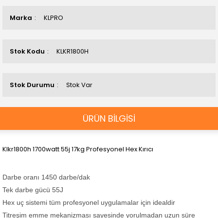
Marka
KLPRO
Stok Kodu
KLKR1800H
Stok Durumu
Stok Var
ÜRÜN BİLGİSİ
Klkr1800h 1700watt 55j 17kg Profesyonel Hex Kırıcı
Darbe oranı 1450 darbe/dak
Tek darbe gücü 55J
Hex uç sistemi tüm profesyonel uygulamalar için idealdir
Titreşim emme mekanizması sayesinde yorulmadan uzun süre