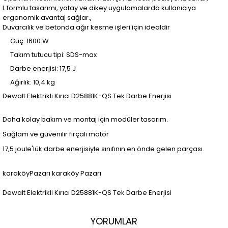
L formlu tasarımı, yatay ve dikey uygulamalarda kullanıcıya
ergonomik avantaj sağlar.,
Duvarcılık ve betonda ağır kesme işleri için idealdir
Güç: 1600 W
Takım tutucu tipi: SDS-max
Darbe enerjisi: 17,5 J
Ağırlık: 10,4 kg
Dewalt Elektrikli Kırıcı D25881K-QS Tek Darbe Enerjisi
Daha kolay bakım ve montaj için modüler tasarım.
Sağlam ve güvenilir fırçalı motor
17,5 joule'lük darbe enerjisiyle sınıfının en önde gelen parçası.
karaköyPazarı karaköy Pazarı
Dewalt Elektrikli Kırıcı D25881K-QS Tek Darbe Enerjisi
YORUMLAR