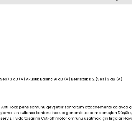
 1 (Ses) 3 dB (A) Akustik Basınç 91 dB (A) Belirsizlik K 2 (Ses) 3 dB (A)
irir Anti-lock pens somunu gevşetilir sonra tüm attachements kolayca ç
a izin kullanıcı konforu İnce, ergonomik tasarım sonuçları Düşük ça
 servis, 1 vida tasarımı Cut-off motor ömrünü uzatmak için fırçalar Hav