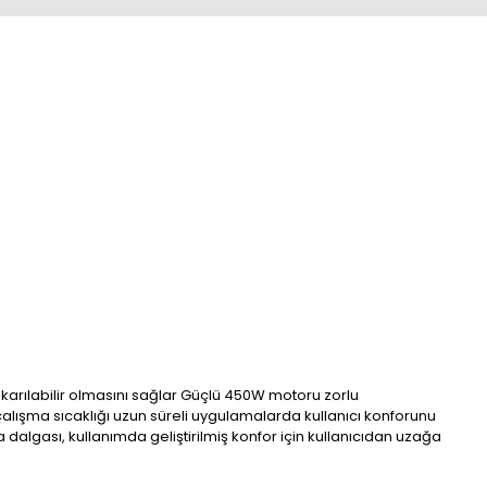
ıkarılabilir olmasını sağlar Güçlü 450W motoru zorlu
lışma sıcaklığı uzun süreli uygulamalarda kullanıcı konforunu
a dalgası, kullanımda geliştirilmiş konfor için kullanıcıdan uzağa