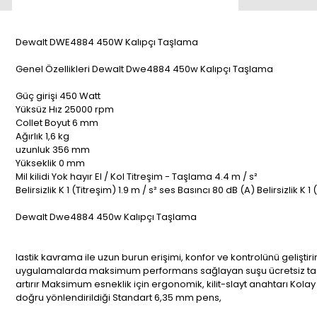
Dewalt DWE4884 450W Kalıpçı Taşlama
Genel Özellikleri Dewalt Dwe4884 450w Kalıpçı Taşlama
Güç girişi 450 Watt
Yüksüz Hız 25000 rpm
Collet Boyut 6 mm
Ağırlık 1,6 kg
uzunluk 356 mm
Yükseklik 0 mm
Mil kilidi Yok hayır El / Kol Titreşim - Taşlama 4.4 m / s²
Belirsizlik K 1 (Titreşim) 1.9 m / s² ses Basıncı 80 dB (A) Belirsizlik K
Dewalt Dwe4884 450w Kalıpçı Taşlama
lastik kavrama ile uzun burun erişimi, konfor ve kontrolünü gelişt
uygulamalarda maksimum performans sağlayan suşu ücretsiz taşlam
artırır Maksimum esneklik için ergonomik, kilit-slayt anahtarı Kolay
doğru yönlendirildiği Standart 6,35 mm pens,