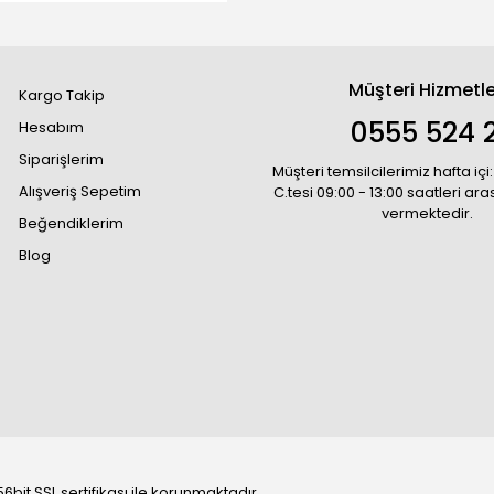
Müşteri Hizmetle
Kargo Takip
0555 524 2
Hesabım
Siparişlerim
Müşteri temsilcilerimiz hafta içi:
Alışveriş Sepetim
C.tesi 09:00 - 13:00 saatleri ar
vermektedir.
Beğendiklerim
Blog
6bit SSL sertifikası ile korunmaktadır.