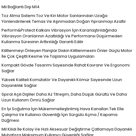
Mil Bağlantı Dişi M14
Toz Atma Sistemi Toz Ve Kiri Motor Sarılarından Uzağa
Yönlendirilerek Temas Ve Aşınmadan Doğan Yıpranmayı Azaltır
Perform&Protect Kalkanı Vibrasyon İçin Kararlaştırıldığında
Vibrasyon Oranlarının Azaltıldığı Ve Performansı Düşürmeden
Kullanma Süresinin Arttırıldığı Garanti Edilir
Kilitlenmeyi Önleyen Flanşlar Diskin Kilitlenmesini Önler Güçlü Motor
İle Çok Çeşitli Kesme Ve Taşlama Uygulamaları
Kompakt Gövde Tasarımı Sayesinde Rahat Kavranır Ve Ergonomi
Sağlar
Yüksek Kaliteli Komütatör Ve Dayanıklı Kömür Sayesinde Uzun
Dayanıklılık Sağlar
Spiral Açılı Dişliler Daha Az Titreşim, Daha Düşük Gürültü Ve Daha
Uzun Kullanım Ömrü Sağlar
En İyi Soğutma İçin Mükemmelleştirilmiş Hava Kanalları Tek Elle
Çalışma Ve Kullanıcı Güvenliği İçin Sürgülü Açma / Kapama
Düğmesi
Mil Kilidi İle Kolay Ve Hızlı Aksesuar Değiştirme Çatlamaya Dayanıklı
Muhafaza Maksimum Kullanıcı Güvenliği Sağlar