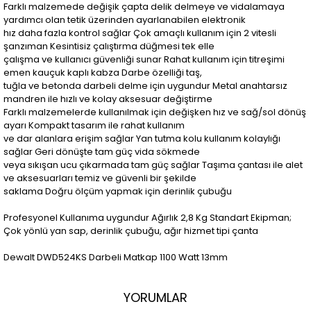
Farklı malzemede değişik çapta delik delmeye ve vidalamaya
yardımcı olan tetik üzerinden ayarlanabilen elektronik
hız daha fazla kontrol sağlar Çok amaçlı kullanım için 2 vitesli
şanzıman Kesintisiz çalıştırma düğmesi tek elle
çalışma ve kullanıcı güvenliği sunar Rahat kullanım için titreşimi
emen kauçuk kaplı kabza Darbe özelliği taş,
tuğla ve betonda darbeli delme için uygundur Metal anahtarsız
mandren ile hızlı ve kolay aksesuar değiştirme
Farklı malzemelerde kullanılmak için değişken hız ve sağ/sol dönüş
ayarı Kompakt tasarım ile rahat kullanım
ve dar alanlara erişim sağlar Yan tutma kolu kullanım kolaylığı
sağlar Geri dönüşte tam güç vida sökmede
veya sıkışan ucu çıkarmada tam güç sağlar Taşıma çantası ile alet
ve aksesuarları temiz ve güvenli bir şekilde
saklama Doğru ölçüm yapmak için derinlik çubuğu
Profesyonel Kullanıma uygundur Ağırlık 2,8 Kg Standart Ekipman;
Çok yönlü yan sap, derinlik çubuğu, ağır hizmet tipi çanta
Dewalt DWD524KS Darbeli Matkap 1100 Watt 13mm
YORUMLAR