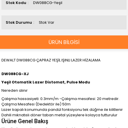
Stok Kodu
DW088CG-Yeşil
Stok Durumu
Stok Var
ÜRÜN BİLGİSİ
DEWALT DW088CG ÇAPRAZ YEŞİL IŞINLI LAZER HİZALAMA
DW088CG-XJ
Yeşil Otomatik Lazer Distomat, Pulse Modu
Nereden alınır
Çalışma hassasiyeti: 0.3mm/m -Çalışma mesafesi: 20 metredir.
Çalışma Mesafesi (Dedektör ile) 50m
Lazer kapalı konumunda pandül fonksiyonu tek düğme ile kilitlenir
Dahili mıknatıslı döner taban metal yüzeylere kolayca tutturulur
Ürüne Genel Bakış