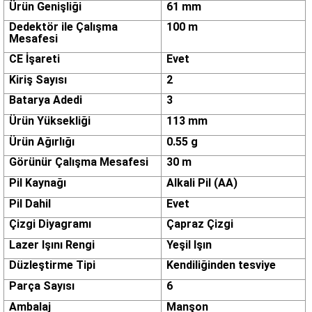
Ürün Genişliği
61 mm
Dedektör ile Çalışma
100 m
Mesafesi
CE İşareti
Evet
Kiriş Sayısı
2
Batarya Adedi
3
Ürün Yüksekliği
113 mm
Ürün Ağırlığı
0.55 g
Görünür Çalışma Mesafesi
30 m
Pil Kaynağı
Alkali Pil (AA)
Pil Dahil
Evet
Çizgi Diyagramı
Çapraz Çizgi
Lazer Işını Rengi
Yeşil Işın
Düzleştirme Tipi
Kendiliğinden tesviye
Parça Sayısı
6
Ambalaj
Manşon