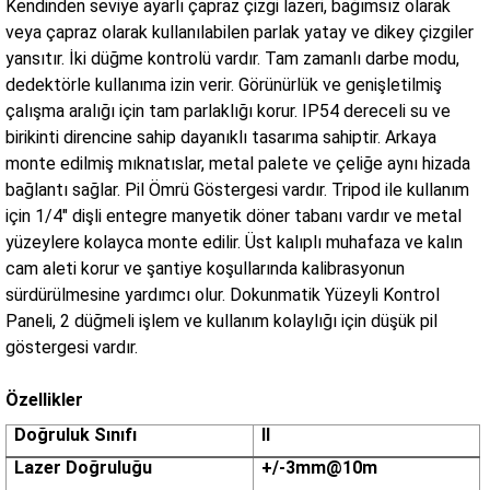
Kendinden seviye ayarlı çapraz çizgi lazeri, bağımsız olarak
veya çapraz olarak kullanılabilen parlak yatay ve dikey çizgiler
yansıtır. İki düğme kontrolü vardır. Tam zamanlı darbe modu,
dedektörle kullanıma izin verir. Görünürlük ve genişletilmiş
çalışma aralığı için tam parlaklığı korur. IP54 dereceli su ve
birikinti direncine sahip dayanıklı tasarıma sahiptir. Arkaya
monte edilmiş mıknatıslar, metal palete ve çeliğe aynı hizada
bağlantı sağlar. Pil Ömrü Göstergesi vardır. Tripod ile kullanım
için 1/4" dişli entegre manyetik döner tabanı vardır ve metal
yüzeylere kolayca monte edilir. Üst kalıplı muhafaza ve kalın
cam aleti korur ve şantiye koşullarında kalibrasyonun
sürdürülmesine yardımcı olur. Dokunmatik Yüzeyli Kontrol
Paneli, 2 düğmeli işlem ve kullanım kolaylığı için düşük pil
göstergesi vardır.
Özellikler
Doğruluk Sınıfı
II
Lazer Doğruluğu
+/-3mm@10m