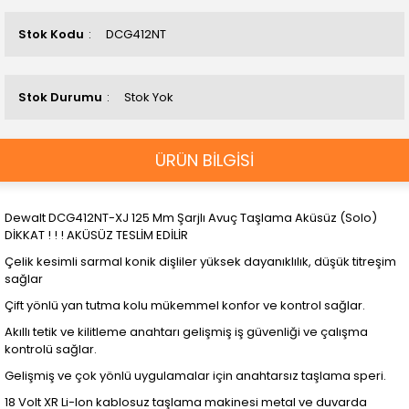
Stok Kodu
DCG412NT
Stok Durumu
Stok Yok
ÜRÜN BİLGİSİ
Dewalt DCG412NT-XJ 125 Mm Şarjlı Avuç Taşlama Aküsüz (Solo)
DİKKAT ! ! ! AKÜSÜZ TESLİM EDİLİR
Çelik kesimli sarmal konik dişliler yüksek dayanıklılık, düşük titreşim
sağlar
Çift yönlü yan tutma kolu mükemmel konfor ve kontrol sağlar.
Akıllı tetik ve kilitleme anahtarı gelişmiş iş güvenliği ve çalışma
kontrolü sağlar.
Gelişmiş ve çok yönlü uygulamalar için anahtarsız taşlama speri.
18 Volt XR Li-Ion kablosuz taşlama makinesi metal ve duvarda