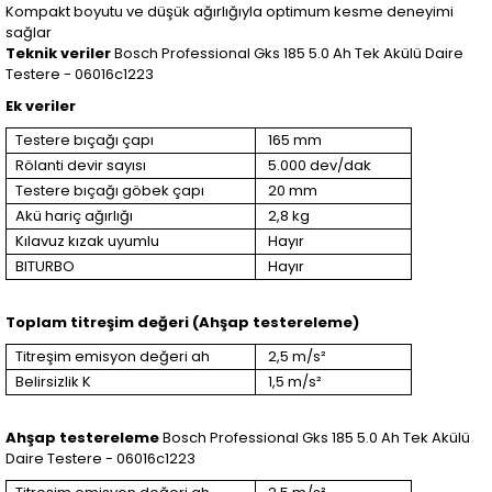
Kompakt boyutu ve düşük ağırlığıyla optimum kesme deneyimi
sağlar
Teknik veriler
Bosch Professional Gks 185 5.0 Ah Tek Akülü Daire
Testere - 06016c1223
Ek veriler
Testere bıçağı çapı
165 mm
Rölanti devir sayısı
5.000 dev/dak
Testere bıçağı göbek çapı
20 mm
Akü hariç ağırlığı
2,8 kg
Kılavuz kızak uyumlu
Hayır
BITURBO
Hayır
Toplam titreşim değeri (Ahşap testereleme)
Titreşim emisyon değeri ah
2,5 m/s²
Belirsizlik K
1,5 m/s²
Ahşap testereleme
Bosch Professional Gks 185 5.0 Ah Tek Akülü
Daire Testere - 06016c1223