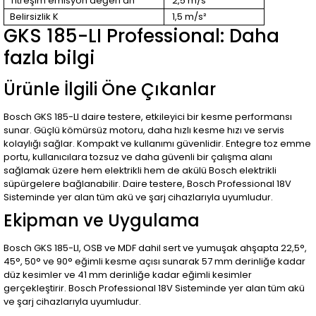
Titreşim emisyon değeri ah
2,5 m/s²
Belirsizlik K
1,5 m/s²
GKS 185-LI Professional: Daha
fazla bilgi
Ürünle İlgili Öne Çıkanlar
Bosch GKS 185-LI daire testere, etkileyici bir kesme performansı
sunar. Güçlü kömürsüz motoru, daha hızlı kesme hızı ve servis
kolaylığı sağlar. Kompakt ve kullanımı güvenlidir. Entegre toz emme
portu, kullanıcılara tozsuz ve daha güvenli bir çalışma alanı
sağlamak üzere hem elektrikli hem de akülü Bosch elektrikli
süpürgelere bağlanabilir. Daire testere, Bosch Professional 18V
Sisteminde yer alan tüm akü ve şarj cihazlarıyla uyumludur.
Ekipman ve Uygulama
Bosch GKS 185-LI, OSB ve MDF dahil sert ve yumuşak ahşapta 22,5°,
45°, 50° ve 90° eğimli kesme açısı sunarak 57 mm derinliğe kadar
düz kesimler ve 41 mm derinliğe kadar eğimli kesimler
gerçekleştirir. Bosch Professional 18V Sisteminde yer alan tüm akü
ve şarj cihazlarıyla uyumludur.