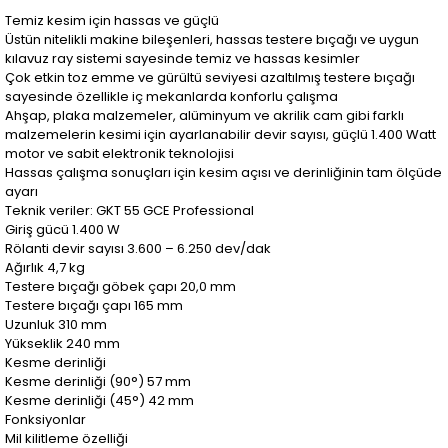
Temiz kesim için hassas ve güçlü
Üstün nitelikli makine bileşenleri, hassas testere bıçağı ve uygun
kılavuz ray sistemi sayesinde temiz ve hassas kesimler
Çok etkin toz emme ve gürültü seviyesi azaltılmış testere bıçağı
sayesinde özellikle iç mekanlarda konforlu çalışma
Ahşap, plaka malzemeler, alüminyum ve akrilik cam gibi farklı
malzemelerin kesimi için ayarlanabilir devir sayısı, güçlü 1.400 Watt
motor ve sabit elektronik teknolojisi
Hassas çalışma sonuçları için kesim açısı ve derinliğinin tam ölçüde
ayarı
Teknik veriler: GKT 55 GCE Professional
Giriş gücü 1.400 W
Rölanti devir sayısı 3.600 – 6.250 dev/dak
Ağırlık 4,7 kg
Testere bıçağı göbek çapı 20,0 mm
Testere bıçağı çapı 165 mm
Uzunluk 310 mm
Yükseklik 240 mm
Kesme derinliği
Kesme derinliği (90°) 57 mm
Kesme derinliği (45°) 42 mm
Fonksiyonlar
Mil kilitleme özelliği