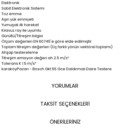
Elektronik
Sabit Elektronik Sistemi
Toz emme
Aşırı yük emniyeti
Yumuşak ilk hareket
Kılavuz ray ile uyumlu
Gürültü/Titreşim bilgisi
Ölçüm değerleri EN 60745'e göre elde edilmiştir
Toplam titreşim değerleri (Üç farklı yönün vektörel toplamı)
Ahşap testereleme
Titreşim emisyon değeri ah 2.5 m/s²
Tolerans K 1.5 m/s²
karaköyPazarı - Bosch Gkt 55 Gce Daldırmalı Daire Testere
YORUMLAR
TAKSİT SEÇENEKLERİ
ÖNERİLERİNİZ