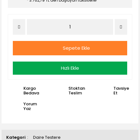
* 3.762,79 TL den başlayan taksitlerle!
Sepete Ekle
Hızlı Ekle
Kargo
Stoktan
Tavsiye
Bedava
Teslim
Et
Yorum
Yaz
Kategori
Daire Testere