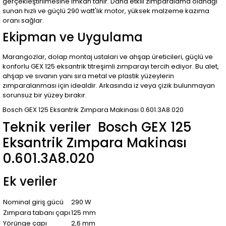
gerçekleştirilmesine imkan tanır. Daha etkili zımparalama olanağı
sunan hızlı ve güçlü 290 watt'lık motor, yüksek malzeme kazıma
oranı sağlar.
Ekipman ve Uygulama
Marangozlar, dolap montaj ustaları ve ahşap üreticileri, güçlü ve
konforlu GEX 125 eksantrik titreşimli zımparayı tercih ediyor. Bu alet,
ahşap ve sıvanın yanı sıra metal ve plastik yüzeylerin
zımparalanması için idealdir. Arkasında iz veya çizik bulunmayan
sorunsuz bir yüzey bırakır.
Bosch GEX 125 Eksantrik Zımpara Makinası 0.601.3A8.020
Teknik veriler Bosch GEX 125
Eksantrik Zımpara Makinası
0.601.3A8.020
Ek veriler
Nominal giriş gücü
290 W
Zımpara tabanı çapı
125 mm
Yörünge çapı
2,6 mm