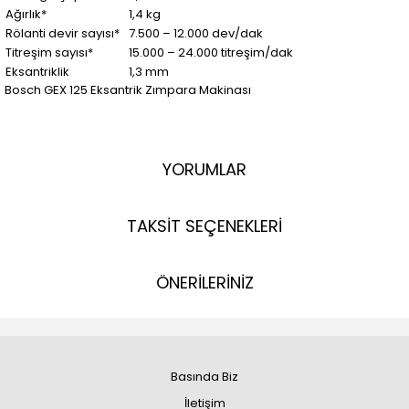
Ağırlık*
1,4 kg
Rölanti devir sayısı*
7.500 – 12.000 dev/dak
Titreşim sayısı*
15.000 – 24.000 titreşim/dak
Eksantriklik
1,3 mm
Bosch GEX 125 Eksantrik Zımpara Makinası
YORUMLAR
TAKSİT SEÇENEKLERİ
ÖNERİLERİNİZ
Basında Biz
İletişim