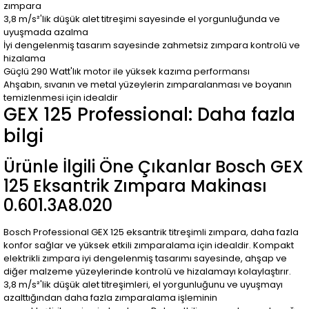
zımpara
3,8 m/s²'lik düşük alet titreşimi sayesinde el yorgunluğunda ve
uyuşmada azalma
İyi dengelenmiş tasarım sayesinde zahmetsiz zımpara kontrolü ve
hizalama
Güçlü 290 Watt'lık motor ile yüksek kazıma performansı
Ahşabın, sıvanın ve metal yüzeylerin zımparalanması ve boyanın
temizlenmesi için idealdir
GEX 125 Professional: Daha fazla
bilgi
Ürünle İlgili Öne Çıkanlar Bosch GEX
125 Eksantrik Zımpara Makinası
0.601.3A8.020
Bosch Professional GEX 125 eksantrik titreşimli zımpara, daha fazla
konfor sağlar ve yüksek etkili zımparalama için idealdir. Kompakt
elektrikli zımpara iyi dengelenmiş tasarımı sayesinde, ahşap ve
diğer malzeme yüzeylerinde kontrolü ve hizalamayı kolaylaştırır.
3,8 m/s²'lik düşük alet titreşimleri, el yorgunluğunu ve uyuşmayı
azalttığından daha fazla zımparalama işleminin