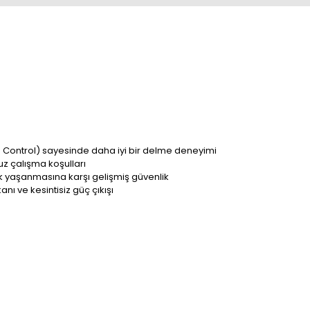
n Control) sayesinde daha iyi bir delme deneyimi
z çalışma koşulları
k yaşanmasına karşı gelişmiş güvenlik
nı ve kesintisiz güç çıkışı