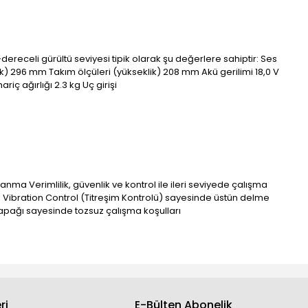
 A-dereceli gürültü seviyesi tipik olarak şu değerlere sahiptir: Ses
luk) 296 mm Takım ölçüleri (yükseklik) 208 mm Akü gerilimi 18,0 V
iç ağırlığı 2.3 kg Uç girişi
anma Verimlilik, güvenlik ve kontrol ile ileri seviyede çalışma
ış Vibration Control (Titreşim Kontrolü) sayesinde üstün delme
apağı sayesinde tozsuz çalışma koşulları
ri
E-Bülten Abonelik