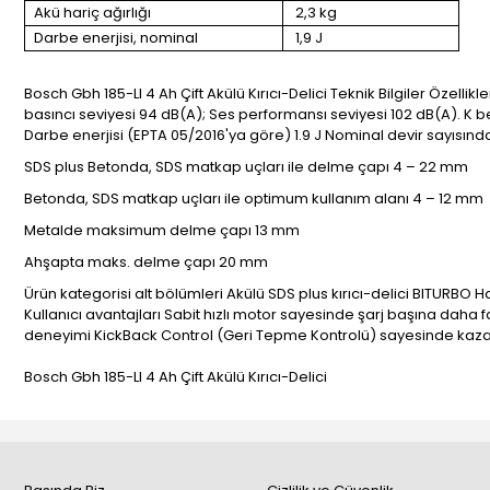
Akü hariç ağırlığı
2,3 kg
Darbe enerjisi, nominal
1,9 J
Bosch Gbh 185-LI 4 Ah Çift Akülü Kırıcı-Delici Teknik Bilgiler Özellikl
basıncı seviyesi 94 dB(A); Ses performansı seviyesi 102 dB(A). K be
Darbe enerjisi (EPTA 05/2016'ya göre) 1.9 J Nominal devir sayısında 
SDS plus Betonda, SDS matkap uçları ile delme çapı 4 – 22 mm
Betonda, SDS matkap uçları ile optimum kullanım alanı 4 – 12 mm
Metalde maksimum delme çapı 13 mm
Ahşapta maks. delme çapı 20 mm
Ürün kategorisi alt bölümleri Akülü SDS plus kırıcı-delici BITURBO H
Kullanıcı avantajları Sabit hızlı motor sayesinde şarj başına daha 
deneyimi KickBack Control (Geri Tepme Kontrolü) sayesinde kazar
Bosch Gbh 185-LI 4 Ah Çift Akülü Kırıcı-Delici