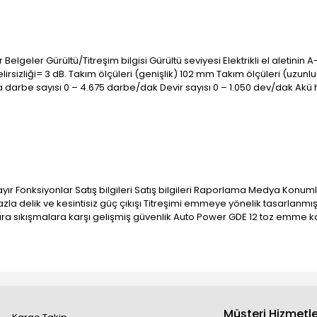
er Belgeler Gürültü/Titreşim bilgisi Gürültü seviyesi Elektrikli el aletinin
lirsizliği= 3 dB. Takım ölçüleri (genişlik) 102 mm Takım ölçüleri (uzun
darbe sayısı 0 – 4.675 darbe/dak Devir sayısı 0 – 1.050 dev/dak Akü har
ayır Fonksiyonlar Satış bilgileri Satış bilgileri Raporlama Medya Konuml
fazla delik ve kesintisiz güç çıkışı Titreşimi emmeye yönelik tasarlanm
a sıkışmalara karşı gelişmiş güvenlik Auto Power GDE 12 toz emme k
Müşteri Hizmetle