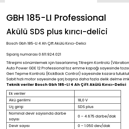
GBH 185-LI Professional
Akülü SDS plus kırıcı-delici
Bosch Gbh 185-LI 4 Ah Çift Akülü Kırıcı-Delici
Sipariş numarası 0.611.924.021
Titreşimi sönümlemek için tasarlanmış Titreşim Kontrolü (Vibratio
Auto Power GDE 12 Professional toz emme kapağı sayesinde tozsu
Geri Tepme Kontrolü (KickBack Control) sayesinde kazara tutuklu
Sabit hızlı motor sayesinde şarj başına daha fazla delik delme imka
Teknik veriler Bosch Gbh 185-LI 4 Ah Çift Akülü Kırıcı-Delici
Ek veriler
Akü gerilimi
18,0 V
Uç girişi
SDS plus
Nominal devir sayısında darbe
0 – 4.675 darbe/dak
sayısı
Devir sayısı
0 – 1.050 dev/dak