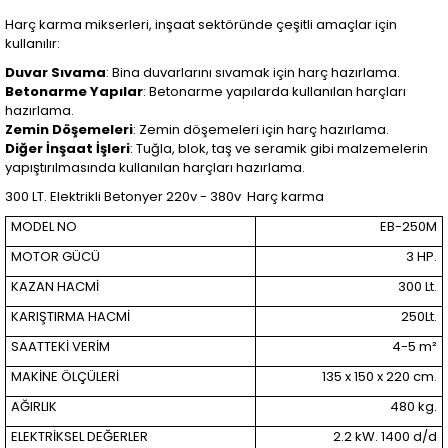
Harç karma mikserleri, inşaat sektöründe çeşitli amaçlar için
kullanılır:
Duvar Sıvama
: Bina duvarlarını sıvamak için harç hazırlama.
Betonarme Yapılar
: Betonarme yapılarda kullanılan harçları
hazırlama.
Zemin Döşemeleri
: Zemin döşemeleri için harç hazırlama.
Diğer İnşaat İşleri
: Tuğla, blok, taş ve seramik gibi malzemelerin
yapıştırılmasında kullanılan harçları hazırlama.
300 LT. Elektrikli Betonyer 220v - 380v Harç karma
MODEL NO
EB-250M
MOTOR GÜCÜ
3 HP.
KAZAN HACMİ
300 Lt.
KARIŞTIRMA HACMİ
250Lt.
SAATTEKİ VERİM
4-5 m²
MAKİNE ÖLÇÜLERİ
135 x 150 x 220 cm.
AĞIRLIK
480 kg.
ELEKTRİKSEL DEĞERLER
2.2 kW. 1400 d/d