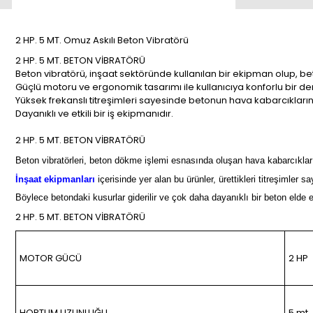
2 HP. 5 MT. Omuz Askılı Beton Vibratörü
2 HP. 5 MT. BETON VİBRATÖRÜ
Beton vibratörü, inşaat sektöründe kullanılan bir ekipman olup, be
Güçlü motoru ve ergonomik tasarımı ile kullanıcıya konforlu bir d
Yüksek frekanslı titreşimleri sayesinde betonun hava kabarcıklar
Dayanıklı ve etkili bir iş ekipmanıdır.
2 HP. 5 MT. BETON VİBRATÖRÜ
Beton vibratörleri, beton dökme işlemi esnasında oluşan hava kabarcıkları
İnşaat ekipmanları
içerisinde yer alan bu ürünler, ürettikleri titreşimler
Böylece betondaki kusurlar giderilir ve çok daha dayanıklı bir beton elde ed
2 HP. 5 MT. BETON VİBRATÖRÜ
MOTOR GÜCÜ
2 HP
HORTUM UZUNLUĞU
5 mt.