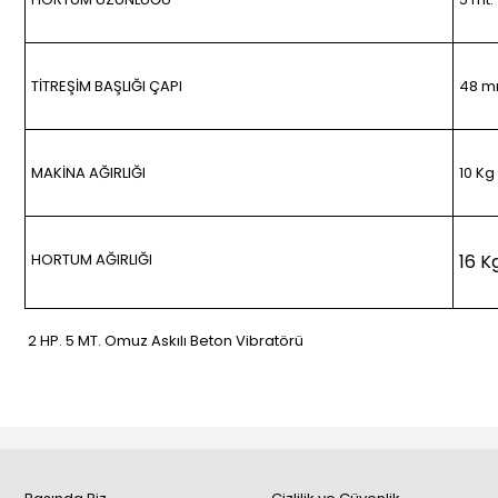
TİTREŞİM BAŞLIĞI ÇAPI
48 
MAKİNA AĞIRLIĞI
10 Kg
HORTUM AĞIRLIĞI
16 K
2 HP. 5 MT. Omuz Askılı Beton Vibratörü