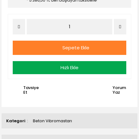
* 5.386,50 TL den başlayan taksitlerle!
Sepete Ekle
Hızlı Ekle
Tavsiye
Yorum
Et
Yaz
Kategori
Beton Vibromastarı